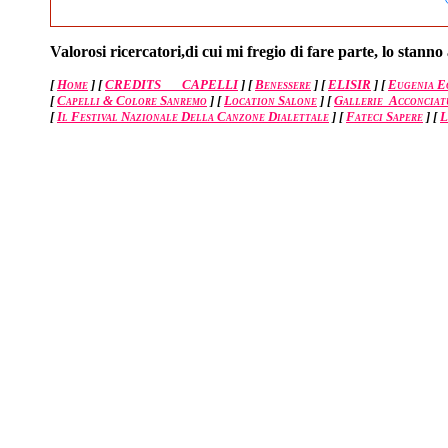
Valorosi ricercatori,di cui mi fregio di fare parte, lo stan
[
Home
]
[
CREDITS CAPELLI
]
[
Benessere
]
[
ELISIR
]
[
Eugenia E
[
Capelli & Colore Sanremo
]
[
Location Salone
]
[
Gallerie Acconciat
[
Il Festival Nazionale Della Canzone Dialettale
]
[
Fateci Sapere
]
[
L