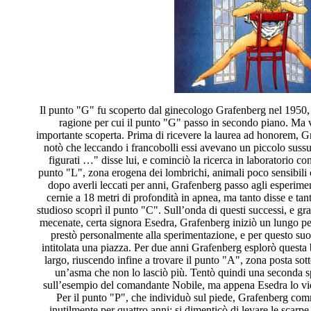
Il punto "G" fu scoperto dal ginecologo Grafenberg nel 1950, a
ragione per cui il punto "G" passo in secondo piano. Ma v
importante scoperta. Prima di ricevere la laurea ad honorem, Gr
notò che leccando i francobolli essi avevano un piccolo sussul
figurati …" disse lui, e cominciò la ricerca in laboratorio con
punto "L", zona erogena dei lombrichi, animali poco sensibili
dopo averli leccati per anni, Grafenberg passo agli esperimen
cernie a 18 metri di profondità in apnea, ma tanto disse e tan
studioso scoprì il punto "C". Sull’onda di questi successi, e gr
mecenate, certa signora Esedra, Grafenberg iniziò un lungo per
prestò personalmente alla sperimentazione, e per questo suo 
intitolata una piazza. Per due anni Grafenberg esplorò questa 
largo, riuscendo infine a trovare il punto "A", zona posta sott
un’asma che non lo lasciò più. Tentò quindi una seconda spe
sull’esempio del comandante Nobile, ma appena Esedra lo vid
Per il punto "P", che individuò sul piede, Grafenberg comm
inutilmente per quattro anni: si dimenticò di levare le scarp