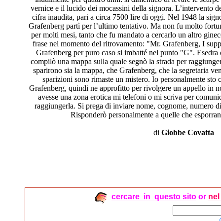
vernice e il lucido dei mocassini della signora. L’intervento de
cifra inaudita, pari a circa 7500 lire di oggi. Nel 1948 la si
Grafenberg partì per l’ultimo tentativo. Ma non fu molto fortuna
per molti mesi, tanto che fu mandato a cercarlo un altro ginec
frase nel momento del ritrovamento: "Mr. Grafenberg, I suppo
Grafenberg per puro caso si imbatté nel punto "G". Esedra 
compilò una mappa sulla quale segnò la strada per raggiunge
sparirono sia la mappa, che Grafenberg, che la segretaria v
sparizioni sono rimaste un mistero. Io personalmente sto c
Grafenberg, quindi ne approfitto per rivolgere un appello in n
avesse una zona erotica mi telefoni o mi scriva per comunic
raggiungerla. Si prega di inviare nome, cognome, numero di t
Risponderò personalmente a quelle che esporranno
di
Giobbe Covatta
cercare in questo sito
or
ne